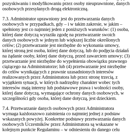
pozyskiwaniu i modyfikowaniu przez osoby nieuprawnione, danych
osobowych przesyłanych drogą elektroniczną.
7.3. Administrator uprawniony jest do przetwarzania danych
osobowych w przypadkach, gdy – i w takim zakresie, w jakim –
spełniony jest co najmniej jeden z poniższych warunków: (1) osoba,
której dane dotyczą wyraziła zgodę na przetwarzanie swoich
danych osobowych w jednym lub większej liczbie określonych
celów; (2) przetwarzanie jest niezbędne do wykonania umowy,
której stroną jest osoba, której dane dotyczą, lub do podjęcia działań
na żądanie osoby, której dane dotyczą, przed zawarciem umowy; (3)
przetwarzanie jest niezbędne do wypełnienia obowiązku prawnego
ciążącego na Administratorze; lub (4) przetwarzanie jest niezbędne
do celów wynikających z prawnie uzasadnionych interesów
realizowanych przez Administratora lub przez stronę trzecią, z
wyjątkiem sytuacji, w których nadrzędny charakter wobec tych
interesów mają interesy lub podstawowe prawa i wolności osoby,
której dane dotyczą, wymagające ochrony danych osobowych, w
szczególności gdy osoba, której dane dotyczą, jest dzieckiem.
7.4. Przetwarzanie danych osobowych przez Administratora
wymaga każdorazowo zaistnienia co najmniej jednej z podstaw
wskazanych powyżej. Konkretne podstawy przetwarzania danych
osobowych Uczestników przez Administratora są wskazane w
kolejnym punkcie Regulaminu – w odniesieniu do danego celu