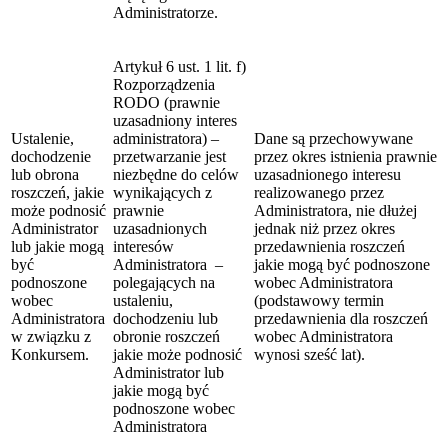
Administratorze.
Artykuł 6 ust. 1 lit. f)
Rozporządzenia
RODO (prawnie
uzasadniony interes
Ustalenie,
administratora) –
Dane są przechowywane
dochodzenie
przetwarzanie jest
przez okres istnienia prawnie
lub obrona
niezbędne do celów
uzasadnionego interesu
roszczeń, jakie
wynikających z
realizowanego przez
może podnosić
prawnie
Administratora, nie dłużej
Administrator
uzasadnionych
jednak niż przez okres
lub jakie mogą
interesów
przedawnienia roszczeń
być
Administratora –
jakie mogą być podnoszone
podnoszone
polegających na
wobec Administratora
wobec
ustaleniu,
(podstawowy termin
Administratora
dochodzeniu lub
przedawnienia dla roszczeń
w związku z
obronie roszczeń
wobec Administratora
Konkursem.
jakie może podnosić
wynosi sześć lat).
Administrator lub
jakie mogą być
podnoszone wobec
Administratora