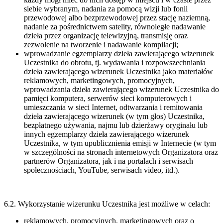
siebie wybranym, nadania za pomocą wizji lub fonii
przewodowej albo bezprzewodowej przez stację naziemną,
nadanie za pośrednictwem satelity, równoległe nadawanie
dzieła przez organizację telewizyjną, transmisję oraz
zezwolenie na tworzenie i nadawanie kompilacji;
wprowadzanie egzemplarzy dzieła zawierającego wizerunek
Uczestnika do obrotu, tj. wydawania i rozpowszechniania
dzieła zawierającego wizerunek Uczestnika jako materiałów
reklamowych, marketingowych, promocyjnych,
wprowadzania dzieła zawierającego wizerunek Uczestnika do
pamięci komputera, serwerów sieci komputerowych i
umieszczania w sieci Internet, odtwarzania i remitowania
dzieła zawierającego wizerunek (w tym głos) Uczestnika,
bezpłatnego używania, najmu lub dzierżawy oryginału lub
innych egzemplarzy dzieła zawierającego wizerunek
Uczestnika, w tym upublicznienia emisji w Internecie (w tym
w szczególności na stronach internetowych Organizatora oraz
partnerów Organizatora, jak i na portalach i serwisach
społecznościach, YouTube, serwisach video, itd.).
6.2. Wykorzystanie wizerunku Uczestnika jest możliwe w celach:
reklamowych, promocyjnych, marketingowych oraz o