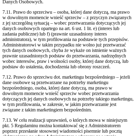
Danych Osobowych.
7.11. Prawo do sprzeciwu – osoba, której dane dotyczą, ma prawo
w dowolnym momencie wnieść sprzeciw – z przyczyn związanych
z jej szczególną sytuacją – wobec przetwarzania dotyczących jej
danych osobowych opartego na art. 6 ust. 1 lit. e) (interes lub
zadania publiczne) lub f) (prawnie uzasadniony interes
administratora), w tym profilowania na podstawie tych przepisów.
Administratorowi w takim przypadku nie wolno już przetwarzać
tych danych osobowych, chyba że wykaże on istnienie ważnych
prawnie uzasadnionych podstaw do przetwarzania, nadrzędnych
wobec interesów, praw i wolności osoby, której dane dotyczą, lub
podstaw do ustalenia, dochodzenia lub obrony roszczeń.
7.12. Prawo do sprzeciwu dot. marketingu bezpośredniego – jeżeli
dane osobowe są przetwarzane na potrzeby marketingu
bezpośredniego, osoba, której dane dotyczą, ma prawo w
dowolnym momencie wnieść sprzeciw wobec przetwarzania
dotyczących jej danych osobowych na potrzeby takiego marketingu,
w tym profilowania, w zakresie, w jakim przetwarzanie jest
związane z takim marketingiem bezpośrednim.
7.13. W celu realizacji uprawnień, o których mowa w niniejszym
pkt. 5 Regulaminu można kontaktować się z Administratorem
poprzez przesłanie stosownej wiadomości pisemnie lub pocztą