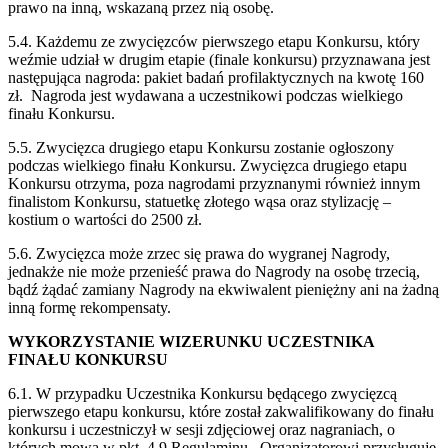
prawo na inną, wskazaną przez nią osobę.
5.4. Każdemu ze zwycięzców pierwszego etapu Konkursu, który
weźmie udział w drugim etapie (finale konkursu) przyznawana jest
następująca nagroda: pakiet badań profilaktycznych na kwotę 160
zł. Nagroda jest wydawana a uczestnikowi podczas wielkiego
finału Konkursu.
5.5. Zwycięzca drugiego etapu Konkursu zostanie ogłoszony
podczas wielkiego finału Konkursu. Zwycięzca drugiego etapu
Konkursu otrzyma, poza nagrodami przyznanymi również innym
finalistom Konkursu, statuetkę złotego wąsa oraz stylizację –
kostium o wartości do 2500 zł.
5.6. Zwycięzca może zrzec się prawa do wygranej Nagrody,
jednakże nie może przenieść prawa do Nagrody na osobę trzecią,
bądź żądać zamiany Nagrody na ekwiwalent pieniężny ani na żadną
inną formę rekompensaty.
WYKORZYSTANIE WIZERUNKU UCZESTNIKA
FINAŁU KONKURSU
6.1. W przypadku Uczestnika Konkursu będącego zwycięzcą
pierwszego etapu konkursu, które został zakwalifikowany do finału
konkursu i uczestniczył w sesji zdjęciowej oraz nagraniach, o
których mowa w pkt. 4.9 Regulaminu, Organizatorowi przysługuje