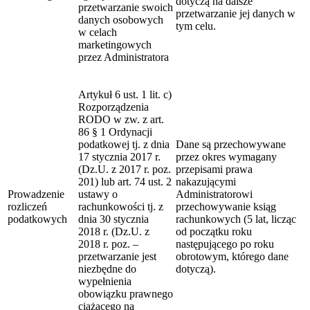
dotyczą na dalsze
przetwarzanie swoich
przetwarzanie jej danych w
danych osobowych
tym celu.
w celach
marketingowych
przez Administratora
Artykuł 6 ust. 1 lit. c)
Rozporządzenia
RODO w zw. z art.
86 § 1 Ordynacji
podatkowej tj. z dnia
Dane są przechowywane
17 stycznia 2017 r.
przez okres wymagany
(Dz.U. z 2017 r. poz.
przepisami prawa
201) lub art. 74 ust. 2
nakazującymi
Prowadzenie
ustawy o
Administratorowi
rozliczeń
rachunkowości tj. z
przechowywanie ksiąg
podatkowych
dnia 30 stycznia
rachunkowych (5 lat, licząc
2018 r. (Dz.U. z
od początku roku
2018 r. poz. –
następującego po roku
przetwarzanie jest
obrotowym, którego dane
niezbędne do
dotyczą).
wypełnienia
obowiązku prawnego
ciążącego na