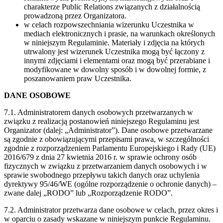
charakterze Public Relations związanych z działalnością
prowadzoną przez Organizatora.
w celach rozpowszechniania wizerunku Uczestnika w
mediach elektronicznych i prasie, na warunkach określonych
w niniejszym Regulaminie. Materiały i zdjęcia na których
utrwalony jest wizerunek Uczestnika mogą być łączony z
innymi zdjęciami i elementami oraz mogą być przerabiane i
modyfikowane w dowolny sposób i w dowolnej formie, z
poszanowaniem praw Uczestnika.
DANE OSOBOWE
7.1. Administratorem danych osobowych przetwarzanych w
związku z realizacją postanowień niniejszego Regulaminu jest
Organizator (dalej: „Administrator”). Dane osobowe przetwarzane
są zgodnie z obowiązującymi przepisami prawa, w szczególności
zgodnie z rozporządzeniem Parlamentu Europejskiego i Rady (UE)
2016/679 z dnia 27 kwietnia 2016 r. w sprawie ochrony osób
fizycznych w związku z przetwarzaniem danych osobowych i w
sprawie swobodnego przepływu takich danych oraz uchylenia
dyrektywy 95/46/WE (ogólne rozporządzenie o ochronie danych) –
zwane dalej „RODO” lub „Rozporządzenie RODO”.
7.2. Administrator przetwarza dane osobowe w celach, przez okres i
w oparciu o zasady wskazane w niniejszym punkcie Regulaminu.