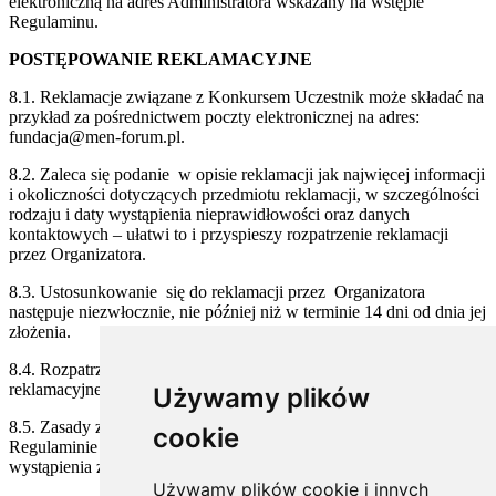
elektroniczną na adres Administratora wskazany na wstępie
Regulaminu.
POSTĘPOWANIE REKLAMACYJNE
8.1. Reklamacje związane z Konkursem Uczestnik może składać na
przykład za pośrednictwem poczty elektronicznej na adres:
fundacja@men-forum.pl.
8.2. Zaleca się podanie w opisie reklamacji jak najwięcej informacji
i okoliczności dotyczących przedmiotu reklamacji, w szczególności
rodzaju i daty wystąpienia nieprawidłowości oraz danych
kontaktowych – ułatwi to i przyspieszy rozpatrzenie reklamacji
przez Organizatora.
8.3. Ustosunkowanie się do reklamacji przez Organizatora
następuje niezwłocznie, nie później niż w terminie 14 dni od dnia jej
złożenia.
8.4. Rozpatrzenie reklamacji wyczerpuje postępowanie
reklamacyjne prowadzone przez Organizatora.
Używamy plików
8.5. Zasady zgłaszania i rozpatrywania reklamacji określone w
cookie
Regulaminie w żaden sposób nie ograniczają prawa Uczestnika do
wystąpienia z roszczeniem do właściwego Sądu powszechnego.
Używamy plików cookie i innych