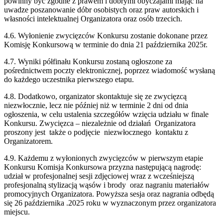
powinny być zgodne z prawem i dobrymi obyczajami mając na
uwadze poszanowanie dóbr osobistych oraz praw autorskich i
własności intelektualnej Organizatora oraz osób trzecich.
4.6. Wyłonienie zwycięzców Konkursu zostanie dokonane przez
Komisję Konkursową w terminie do dnia 21 października 2025r.
4.7. Wyniki półfinału Konkursu zostaną ogłoszone za
pośrednictwem poczty elektronicznej, poprzez wiadomość wysłaną
do każdego uczestnika pierwszego etapu.
4.8. Dodatkowo, organizator skontaktuje się ze zwycięzcą
niezwłocznie, lecz nie później niż w terminie 2 dni od dnia
ogłoszenia, w celu ustalenia szczegółów wzięcia udziału w finale
Konkursu. Zwycięzca – niezależnie od działań Organizatora
proszony jest także o podjęcie niezwłocznego kontaktu z
Organizatorem.
4.9. Każdemu z wyłonionych zwycięzców w pierwszym etapie
Konkursu Komisja Konkursowa przyzna następującą nagrodę:
udział w profesjonalnej sesji zdjęciowej wraz z wcześniejszą
profesjonalną stylizacją wąsów i brody oraz nagraniu materiałów
promocyjnych Organizatora. Powyższa sesja oraz nagrania odbędą
się 26 października .2025 roku w wyznaczonym przez organizatora
miejscu.