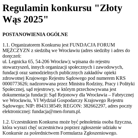
Regulamin konkursu "Złoty
Wąs 2025"
POSTANOWIENIA OGÓLNE
1.1. Organizatorem Konkursu jest FUNDACJA FORUM
MĘŻCZYZN z siedzibą we Wrocławiu (adres siedziby i adres do
doręczeń:
ul. Legnicka 65, 54-206 Wrocław); wpisana do rejestru
stowarzyszeń, innych organizacji społecznych i zawodowych,
fundacji oraz samodzielnych publicznych zakładów opieki
zdrowotnej Krajowego Rejestru Sądowego pod numerem KRS
0000773626; nadzorowana przez Ministra Rodziny, Pracy i
Polityki
Społecznej, sąd rejestrowy, w którym przechowywana jest
dokumentacja fundacji: Sąd Rejonowy dla Wrocławia – Fabrycznej
we Wrocławiu, VI
Wydział Gospodarczy Krajowego Rejestru
Sądowego; NIP: 8943138549; REGON: 382662297, adres poczty
elektronicznej: fundacja@men-forum.pl.
1.2. Uczestnikiem Konkursu może być pełnoletnia osoba fizyczna,
która wyrazi chęć uczestnictwa poprzez zgłoszenie udziału w
Konkursie za pośrednictwem Formularza Zgłoszeniowego.