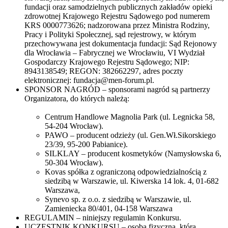
fundacji oraz samodzielnych publicznych zakładów opieki
zdrowotnej Krajowego Rejestru Sądowego pod numerem
KRS 0000773626; nadzorowana przez Ministra Rodziny,
Pracy i Polityki Społecznej, sąd rejestrowy, w którym
przechowywana jest dokumentacja fundacji: Sąd Rejonowy
dla Wrocławia – Fabrycznej we Wrocławiu, VI Wydział
Gospodarczy Krajowego Rejestru Sądowego; NIP:
8943138549; REGON: 382662297, adres poczty
elektronicznej: fundacja@men-forum.pl.
SPONSOR NAGRÓD – sponsorami nagród są partnerzy
Organizatora, do których należą:
Centrum Handlowe Magnolia Park (ul. Legnicka 58,
54-204 Wrocław).
PAWO – producent odzieży (ul. Gen.Wł.Sikorskiego
23/39, 95-200 Pabianice).
SILKLAY – producent kosmetyków (Namysłowska 6,
50-304 Wrocław).
Kovas spółka z ograniczoną odpowiedzialnością z
siedzibą w Warszawie, ul. Kiwerska 14 lok. 4, 01-682
Warszawa,
Synevo sp. z o.o. z siedzibą w Warszawie, ul.
Zamieniecka 80/401, 04-158 Warszawa
REGULAMIN – niniejszy regulamin Konkursu.
UCZESTNIK KONKURSU – osoba fizyczna, która