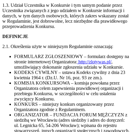
1.3. Udział Uczestnika w Konkursie i tym samym podanie przez
Uczestnika związanych z jego udziałem w Konkursie informacji i
danych, w tym danych osobowych, których zakres wskazany został
w Regulaminie, jest dobrowolne, lecz niezbędne dla prawidłowego
przeprowadzenia Konkursu.
DEFINICJE
2.1. Określenia użyte w niniejszym Regulaminie oznaczają:
FORMULARZ ZGŁOSZENIOWY – formularz dostępny na
stronie internetowej Organizatora:
http://zlotywas.pl/
,
umożliwiający dokonanie zgłoszenia udziału w Konkursie.
KODEKS CYWILNY – ustawa Kodeks cywilny z dnia 23
kwietnia 1964 r. (Dz.U. Nr 16, poz. 93 ze zm.).
KOMISJA KONKURSOWA – komisja powołana przez
Organizatora celem zapewnienia prawidłowej organizacji i
przebiegu Konkursu, w
szczególności w celu ustalenia
zwycięzcy Konkursu.
KONKURS – niniejszy konkurs organizowany przez
Organizatora zgodnie z Regulaminem.
ORGANIZATOR – FUNDACJA FORUM MĘŻCZYZN z
siedzibą we Wrocławiu (adres siedziby i adres do doręczeń:
ul. Legnicka 65, 54-206 Wrocław); wpisana do rejestru
stowarzyszeń, innych organizacji społecznych i zawodowych,