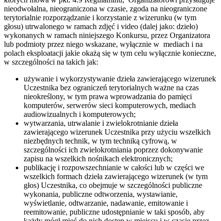
nieodwołalna, nieograniczona w czasie, zgoda na nieograniczone
terytorialnie rozporządzanie i korzystanie z wizerunku (w tym
głosu) utrwalonego w ramach zdjęć i video (dalej jako: dzieło)
wykonanych w ramach niniejszego Konkursu, przez Organizatora
lub podmioty przez niego wskazane, wyłącznie w mediach i na
polach eksploatacji jakie okażą się w tym celu wyłącznie konieczne,
w szczególności na takich jak:
używanie i wykorzystywanie dzieła zawierającego wizerunek
Uczestnika bez ograniczeń terytorialnych ważne na czas
nieokreślony, w tym prawa wprowadzania do pamięci
komputerów, serwerów sieci komputerowych, mediach
audiowizualnych i komputerowych;
wytwarzania, utrwalanie i zwielokrotnianie dzieła
zawierającego wizerunek Uczestnika przy użyciu wszelkich
niezbędnych technik, w tym techniką cyfrową, w
szczególności ich zwielokrotniania poprzez dokonywanie
zapisu na wszelkich nośnikach elektronicznych;
publikację i rozpowszechnianie w całości lub w części we
wszelkich formach dzieła zawierającego wizerunek (w tym
głos) Uczestnika, co obejmuje w szczególności publiczne
wykonania, publiczne odtworzenia, wystawianie,
wyświetlanie, odtwarzanie, nadawanie, emitowanie i
reemitowanie, publiczne udostępnianie w taki sposób, aby
każdy mógł mieć do nich dostęp w miejscu i w czasie przez