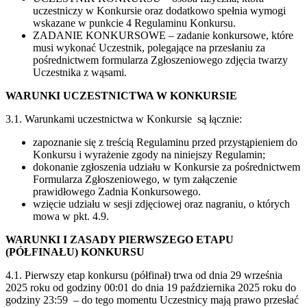
uczestniczy w Konkursie oraz dodatkowo spełnia wymogi
wskazane w punkcie 4 Regulaminu Konkursu.
ZADANIE KONKURSOWE – zadanie konkursowe, które
musi wykonać Uczestnik, polegające na przesłaniu za
pośrednictwem formularza Zgłoszeniowego zdjęcia twarzy
Uczestnika z wąsami.
WARUNKI UCZESTNICTWA W KONKURSIE
3.1. Warunkami uczestnictwa w Konkursie są łącznie:
zapoznanie się z treścią Regulaminu przed przystąpieniem do
Konkursu i wyrażenie zgody na niniejszy Regulamin;
dokonanie zgłoszenia udziału w Konkursie za pośrednictwem
Formularza Zgłoszeniowego, w tym załączenie
prawidłowego Zadnia Konkursowego.
wzięcie udziału w sesji zdjęciowej oraz nagraniu, o których
mowa w pkt. 4.9.
WARUNKI I ZASADY PIERWSZEGO ETAPU
(PÓŁFINAŁU) KONKURSU
4.1. Pierwszy etap konkursu (półfinał) trwa od dnia 29 września
2025 roku od godziny 00:01 do dnia 19 października 2025 roku do
godziny 23:59 – do tego momentu Uczestnicy mają prawo przesłać