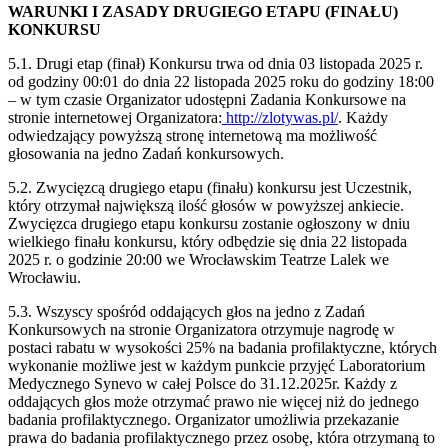
WARUNKI I ZASADY DRUGIEGO ETAPU (FINAŁU)
KONKURSU
5.1. Drugi etap (finał) Konkursu trwa od dnia 03 listopada 2025 r.
od godziny 00:01 do dnia 22 listopada 2025 roku do godziny 18:00
– w tym czasie Organizator udostępni Zadania Konkursowe na
stronie internetowej Organizatora:
http://zlotywas.pl/
. Każdy
odwiedzający powyższą stronę internetową ma możliwość
głosowania na jedno Zadań konkursowych.
5.2. Zwycięzcą drugiego etapu (finału) konkursu jest Uczestnik,
który otrzymał największą ilość głosów w powyższej ankiecie.
Zwycięzca drugiego etapu konkursu zostanie ogłoszony w dniu
wielkiego finału konkursu, który odbędzie się dnia 22 listopada
2025 r. o godzinie 20:00 we Wrocławskim Teatrze Lalek we
Wrocławiu.
5.3. Wszyscy spośród oddających głos na jedno z Zadań
Konkursowych na stronie Organizatora otrzymuje nagrodę w
postaci rabatu w wysokości 25% na badania profilaktyczne, których
wykonanie możliwe jest w każdym punkcie przyjęć Laboratorium
Medycznego Synevo w całej Polsce do 31.12.2025r. Każdy z
oddających głos może otrzymać prawo nie więcej niż do jednego
badania profilaktycznego. Organizator umożliwia przekazanie
prawa do badania profilaktycznego przez osobę, która otrzymaną to