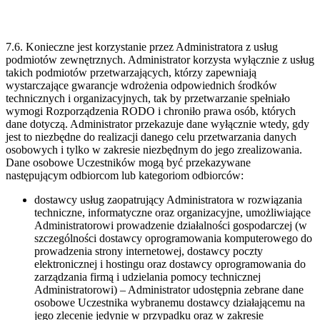
7.6. Konieczne jest korzystanie przez Administratora z usług
podmiotów zewnętrznych. Administrator korzysta wyłącznie z usług
takich podmiotów przetwarzających, którzy zapewniają
wystarczające gwarancje wdrożenia odpowiednich środków
technicznych i organizacyjnych, tak by przetwarzanie spełniało
wymogi Rozporządzenia RODO i chroniło prawa osób, których
dane dotyczą. Administrator przekazuje dane wyłącznie wtedy, gdy
jest to niezbędne do realizacji danego celu przetwarzania danych
osobowych i tylko w zakresie niezbędnym do jego zrealizowania.
Dane osobowe Uczestników mogą być przekazywane
następującym odbiorcom lub kategoriom odbiorców:
dostawcy usług zaopatrujący Administratora w rozwiązania
techniczne, informatyczne oraz organizacyjne, umożliwiające
Administratorowi prowadzenie działalności gospodarczej (w
szczególności dostawcy oprogramowania komputerowego do
prowadzenia strony internetowej, dostawcy poczty
elektronicznej i hostingu oraz dostawcy oprogramowania do
zarządzania firmą i udzielania pomocy technicznej
Administratorowi) – Administrator udostępnia zebrane dane
osobowe Uczestnika wybranemu dostawcy działającemu na
jego zlecenie jedynie w przypadku oraz w zakresie