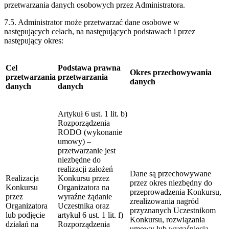
przetwarzania danych osobowych przez Administratora.
7.5. Administrator może przetwarzać dane osobowe w
następujących celach, na następujących podstawach i przez
następujący okres:
Cel
Podstawa prawna
Okres przechowywania
przetwarzania
przetwarzania
danych
danych
danych
Artykuł 6 ust. 1 lit. b)
Rozporządzenia
RODO (wykonanie
umowy) –
przetwarzanie jest
niezbędne do
realizacji założeń
Dane są przechowywane
Realizacja
Konkursu przez
przez okres niezbędny do
Konkursu
Organizatora na
przeprowadzenia Konkursu,
przez
wyraźne żądanie
zrealizowania nagród
Organizatora
Uczestnika oraz
przyznanych Uczestnikom
lub podjęcie
artykuł 6 ust. 1 lit. f)
Konkursu, rozwiązania
działań na
Rozporządzenia
umowy lub wygaśnięcia