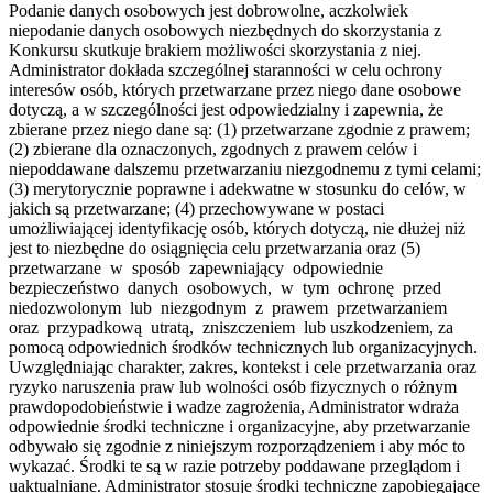
Podanie danych osobowych jest dobrowolne, aczkolwiek
niepodanie danych osobowych niezbędnych do skorzystania z
Konkursu skutkuje brakiem możliwości skorzystania z niej.
Administrator dokłada szczególnej staranności w celu ochrony
interesów osób, których przetwarzane przez niego dane osobowe
dotyczą, a w szczególności jest odpowiedzialny i zapewnia, że
zbierane przez niego dane są: (1) przetwarzane zgodnie z prawem;
(2) zbierane dla oznaczonych, zgodnych z prawem celów i
niepoddawane dalszemu przetwarzaniu niezgodnemu z tymi celami;
(3) merytorycznie poprawne i adekwatne w stosunku do celów, w
jakich są przetwarzane; (4) przechowywane w postaci
umożliwiającej identyfikację osób, których dotyczą, nie dłużej niż
jest to niezbędne do osiągnięcia celu przetwarzania oraz (5)
przetwarzane w sposób zapewniający odpowiednie
bezpieczeństwo danych osobowych, w tym ochronę przed
niedozwolonym lub niezgodnym z prawem przetwarzaniem
oraz przypadkową utratą, zniszczeniem lub uszkodzeniem, za
pomocą odpowiednich środków technicznych lub organizacyjnych.
Uwzględniając charakter, zakres, kontekst i cele przetwarzania oraz
ryzyko naruszenia praw lub wolności osób fizycznych o różnym
prawdopodobieństwie i wadze zagrożenia, Administrator wdraża
odpowiednie środki techniczne i organizacyjne, aby przetwarzanie
odbywało się zgodnie z niniejszym rozporządzeniem i aby móc to
wykazać. Środki te są w razie potrzeby poddawane przeglądom i
uaktualniane. Administrator stosuje środki techniczne zapobiegające