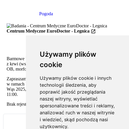
Szczegóły
Pogoda
Centrum Medyczne EuroDoctor - Legnica
Używamy plików
Barmowe badanaia profilaktyczne dla mężczyzn: czynnik PSA
cookie
z krwi (wskazującego na możliwe choroby prostaty) oraz AFB,
OB, morfologia.
Używamy plików cookie i innych
Zapraszamy do Centrum Medycznego EuroDoctor w Świdnicy
w ramach kampanii męskiej profilaktyki nowotworowej Złoty
technologii śledzenia, aby
Wąs 2025, dnia 15 listopada (sobota) od godziny 08:00 do
poprawić jakość przeglądania
11:00.
naszej witryny, wyświetlać
Brak rejestracji, decyduje kolejność zgłoszeń. Do zobaczenia!
spersonalizowane treści i reklamy,
analizować ruch w naszej witrynie
i wiedzieć, skąd pochodzą nasi
Zeskanuj kod QR
użytkownicy.