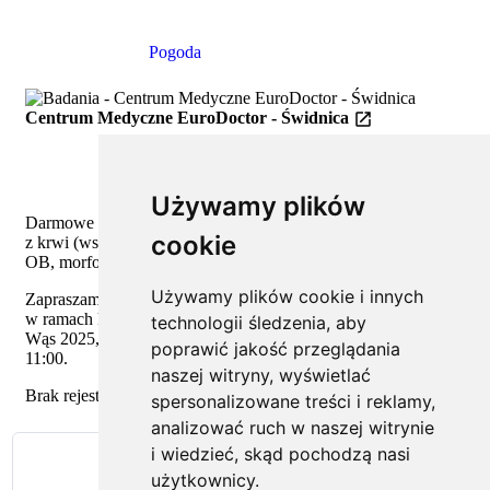
Szczegóły
Pogoda
Centrum Medyczne EuroDoctor - Świdnica
Używamy plików
Darmowe badanaia profilaktyczne dla mężczyzn: czynnik PSA
cookie
z krwi (wskazującego na możliwe choroby prostaty) oraz AFB,
OB, morfologia.
Używamy plików cookie i innych
Zapraszamy do Centrum Medycznego EuroDoctor w Świdnicy
w ramach kampanii męskiej profilaktyki nowotworowej Złoty
technologii śledzenia, aby
Wąs 2025, dnia 15 listopada (sobota) od godziny 08:00 do
poprawić jakość przeglądania
11:00.
naszej witryny, wyświetlać
Brak rejestracji, decyduje kolejność zgłoszeń. Do zobaczenia!
spersonalizowane treści i reklamy,
analizować ruch w naszej witrynie
i wiedzieć, skąd pochodzą nasi
Zeskanuj kod QR
użytkownicy.