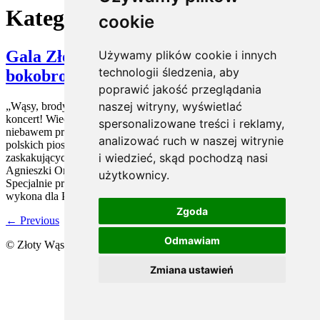
Kategoria:
aktualności
cookie
Gala Złotego Wąsa „Wąsy, brody,
Używamy plików cookie i innych
technologii śledzenia, aby
bokobrody- koncertowo!”
poprawić jakość przeglądania
naszej witryny, wyświetlać
„Wąsy, brody, bokobrody- koncertowo! Zapraszamy na wyjątkowy
koncert! Wieczór, który połączy muzykę, śpiew i… zarost! Już
spersonalizowane treści i reklamy,
niebawem przeniesiemy Państwa w świat znanych i lubianych
analizować ruch w naszej witrynie
polskich piosenek – w zupełnie nowych, poruszających, a czasem
i wiedzieć, skąd pochodzą nasi
zaskakujących aktorskich interpretacjach: Alicji Kalinowskiej,
Agnieszki Oryńskiej, Artura Caturiana i Macieja Maciejewskiego.
użytkownicy.
Specjalnie przygotowane na ten wieczór aranżacje muzyczne
wykona dla Państwa […]
Zgoda
←
Previous
Odmawiam
© Złoty Wąs 2025 | All rights reserved.
Zmiana ustawień