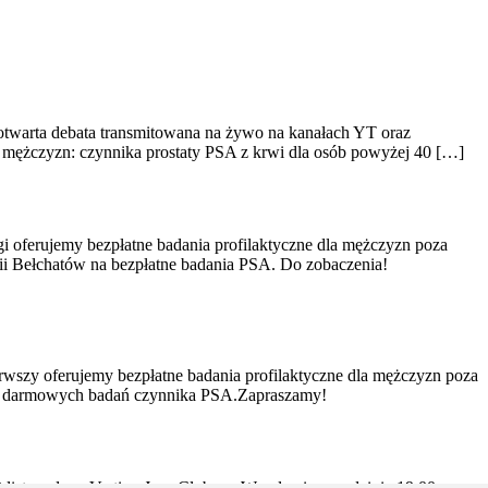
otwarta debata transmitowana na żywo na kanałach YT oraz
la mężczyzn: czynnika prostaty PSA z krwi dla osób powyżej 40 […]
 oferujemy bezpłatne badania profilaktyczne dla mężczyzn poza
i Bełchatów na bezpłatne badania PSA. Do zobaczenia!
szy oferujemy bezpłatne badania profilaktyczne dla mężczyzn poza
ć z darmowych badań czynnika PSA.Zapraszamy!
 listopada w Vertigo Jazz Club we Wrocławiu o godzinie 19:00,