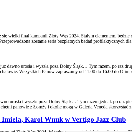
ię wielki finał kampanii Złoty Wąs 2024. Stałym elementem, będzie 
. Przeprowadzona zostanie seria bezpłatnych badań profilaktycznych d
ż dawno urosła i wyszła poza Dolny Śląsk… Tym razem, po raz drugi
chatowie. Wszystkich Panów zapraszamy od 11:00 do 16:00 do Olimpi
o urosła i wyszła poza Dolny Śląsk… Tym razem jednak po raz pierw
y chętni panowie z Łomży i okolic mogą w Galeria Veneda skorzysta
 Imiela, Karol Wnuk w Vertigo Jazz Club
orowej Złoty Wąs 2024. W trakcie uroczystości, która odbędzie się 23