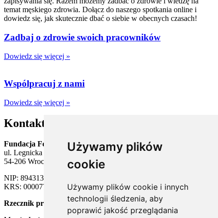
zapisywania się. Razem możemy zadbać o zdrowie i wiedzę na
temat męskiego zdrowia. Dołącz do naszego spotkania online i
dowiedz się, jak skutecznie dbać o siebie w obecnych czasach!
Zadbaj o zdrowie swoich pracowników
Dowiedz się więcej »
Wspólpracuj z nami
Dowiedz się więcej »
Kontakt
Fundacja Forum Mężczyzn
Używamy plików
ul. Legnicka 65
54-206 Wrocław
cookie
NIP: 8943138549
Używamy plików cookie i innych
KRS: 0000773626
technologii śledzenia, aby
Rzecznik prasowy
poprawić jakość przeglądania