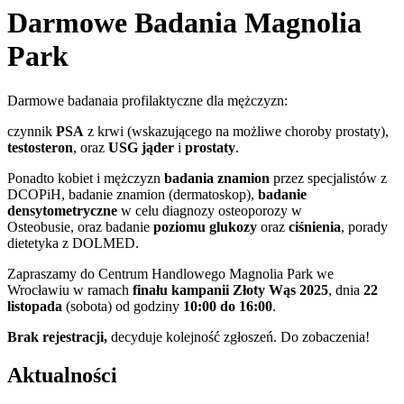
Darmowe Badania Magnolia
Park
Darmowe badanaia profilaktyczne dla mężczyzn:
czynnik
PSA
z krwi (wskazującego na możliwe choroby prostaty),
testosteron
, oraz
USG jąder
i
prostaty
.
Ponadto kobiet i mężczyzn
badania znamion
przez specjalistów z
DCOPiH, badanie znamion (dermatoskop),
badanie
densytometryczne
w celu diagnozy osteoporozy w
Osteobusie, oraz badanie
poziomu glukozy
oraz
ciśnienia
, porady
dietetyka z DOLMED.
Zapraszamy do Centrum Handlowego Magnolia Park we
Wrocławiu w ramach
finału kampanii Złoty Wąs 2025
, dnia
22
listopada
(sobota) od godziny
10:00 do 16:00
.
Brak rejestracji,
decyduje kolejność zgłoszeń. Do zobaczenia!
Aktualności