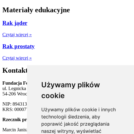
Materiały edukacyjne
Rak jąder
Czytaj więcej »
Rak prostaty
Czytaj więcej »
Kontakt
Używamy plików
Fundacja Forum Mężczyzn
ul. Legnicka 65
cookie
54-206 Wrocław
NIP: 8943138549
Używamy plików cookie i innych
KRS: 0000773626
technologii śledzenia, aby
Rzecznik prasowy
poprawić jakość przeglądania
Marcin Janiszewski
naszej witryny, wyświetlać