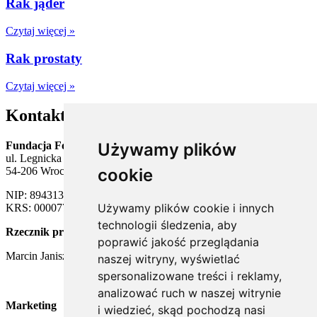
Rak jąder
Czytaj więcej »
Rak prostaty
Czytaj więcej »
Kontakt
Używamy plików
Fundacja Forum Mężczyzn
ul. Legnicka 65
cookie
54-206 Wrocław
NIP: 8943138549
Używamy plików cookie i innych
KRS: 0000773626
technologii śledzenia, aby
Rzecznik prasowy
poprawić jakość przeglądania
Marcin Janiszewski
naszej witryny, wyświetlać
marcin@men-forum.pl
spersonalizowane treści i reklamy,
692 928 411
analizować ruch w naszej witrynie
Marketing
i wiedzieć, skąd pochodzą nasi